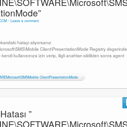
E\SOFTWARE\Microsoft\SMS
ationMode”
CCM
Leave a comment
karıdaki hatayı alıyorsanız
ft\SMS\Mobile Client\PresentationMode Registry degerinde
kendi kullanıcınıza izin verip, iligli anahtarı sildikten sonra agent
icrosoftSMSMobile ClientPresentationMode
atası ”
E\SOFTWARE\Microsoft\SMS