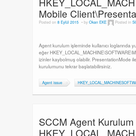
HKEY_LOCAL_MACHIN
Mobile Client\Present
Posted on
8 Eylül 2015
by
Okan EKE
Posted in
S
Agent kurulum işleminde kullanıcı loglarında yu
eğer HKEY_LOCAL_MACHINE\SOFTWARE\Microso
izinler kaybolmuş olabilir. PresentationMode ile 
kurulumunu tekrar başlatabilirsiniz.
Agent issue
HKEY_LOCAL_MACHINESOFTWAREM
SCCM Agent Kurulum H
HKEY_LOCAL_MACHIN