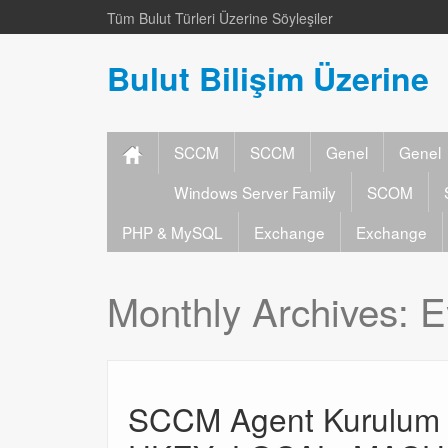
Tüm Bulut Türleri Üzerine Söyleşiler
Bulut Bilişim Üzerine
SCCM
SCCM
Genel
Genel
Windows Server Family
SCOM
PHP & MySQL
Exchange
Exchange
Monthly Archives:
E
SCCM Agent Kurulum H