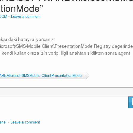
ationMode”
CCM
Leave a comment
karıdaki hatayı alıyorsanız
ft\SMS\Mobile Client\PresentationMode Registry degerinde
kendi kullanıcınıza izin verip, iligli anahtarı sildikten sonra agent
icrosoftSMSMobile ClientPresentationMode
enel
Leave a comment