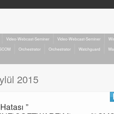
Video-Webcast-Seminer
Video-Webcast-Seminer
Wi
SCOM
Orchestrator
Orchestrator
Watchguard
Wa
ylül 2015
atası ”