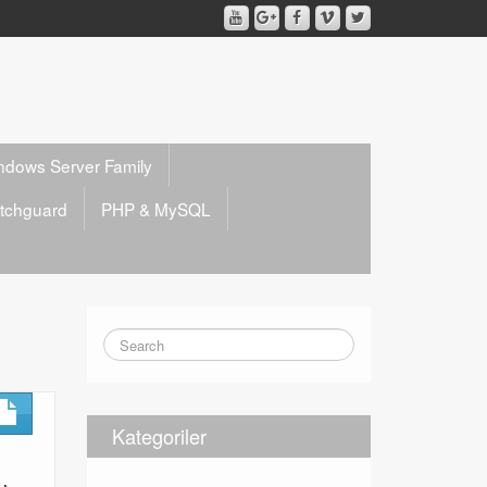
ndows Server Family
tchguard
PHP & MySQL
Kategoriler