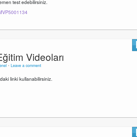
Hemen test edebilirsiniz.
X_MVP5001134
ğitim Videoları
enel
Leave a comment
ki linki kullanabilirsiniz.