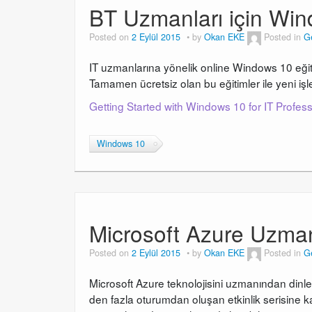
BT Uzmanları için Wi
Posted on
2 Eylül 2015
by
Okan EKE
Posted in
G
IT uzmanlarına yönelik online Windows 10 eğiti
Tamamen ücretsiz olan bu eğitimler ile yeni işlet
Getting Started with Windows 10 for IT Profes
Windows 10
Microsoft Azure Uzmanl
Posted on
2 Eylül 2015
by
Okan EKE
Posted in
G
Microsoft Azure teknolojisini uzmanından dinley
den fazla oturumdan oluşan etkinlik serisine k