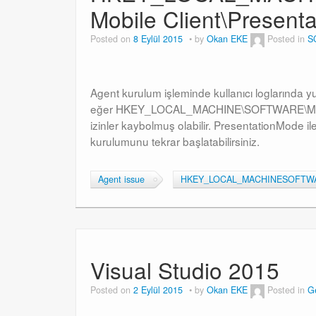
Mobile Client\Present
Posted on
8 Eylül 2015
by
Okan EKE
Posted in
S
Agent kurulum işleminde kullanıcı loglarında yu
eğer HKEY_LOCAL_MACHINE\SOFTWARE\Microso
izinler kaybolmuş olabilir. PresentationMode ile 
kurulumunu tekrar başlatabilirsiniz.
Agent issue
HKEY_LOCAL_MACHINESOFTWAREM
Visual Studio 2015
Posted on
2 Eylül 2015
by
Okan EKE
Posted in
G