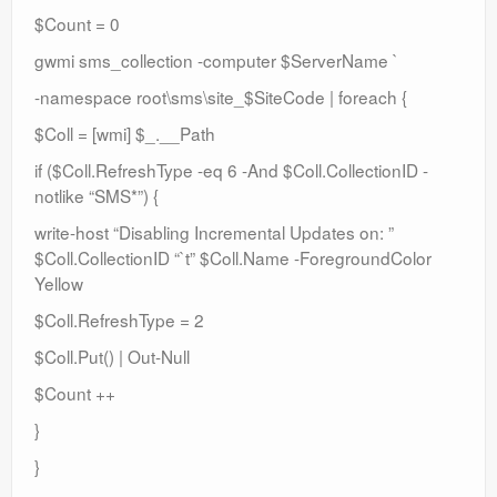
$Count = 0
gwmi sms_collection -computer $ServerName `
-namespace root\sms\site_$SiteCode | foreach {
$Coll = [wmi] $_.__Path
if ($Coll.RefreshType -eq 6 -And $Coll.CollectionID -
notlike “SMS*”) {
write-host “Disabling Incremental Updates on: ”
$Coll.CollectionID “`t” $Coll.Name -ForegroundColor
Yellow
$Coll.RefreshType = 2
$Coll.Put() | Out-Null
$Count ++
}
}