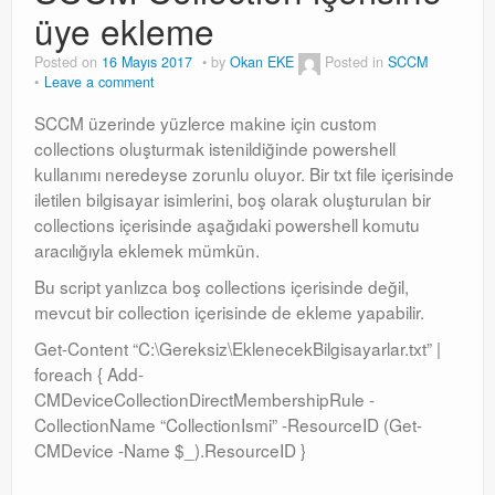
üye ekleme
Posted on
16 Mayıs 2017
by
Okan EKE
Posted in
SCCM
Leave a comment
SCCM üzerinde yüzlerce makine için custom
collections oluşturmak istenildiğinde powershell
kullanımı neredeyse zorunlu oluyor. Bir txt file içerisinde
iletilen bilgisayar isimlerini, boş olarak oluşturulan bir
collections içerisinde aşağıdaki powershell komutu
aracılığıyla eklemek mümkün.
Bu script yanlızca boş collections içerisinde değil,
mevcut bir collection içerisinde de ekleme yapabilir.
Get-Content “C:\Gereksiz\EklenecekBilgisayarlar.txt” |
foreach { Add-
CMDeviceCollectionDirectMembershipRule -
CollectionName “CollectionIsmi” -ResourceID (Get-
CMDevice -Name $_).ResourceID }