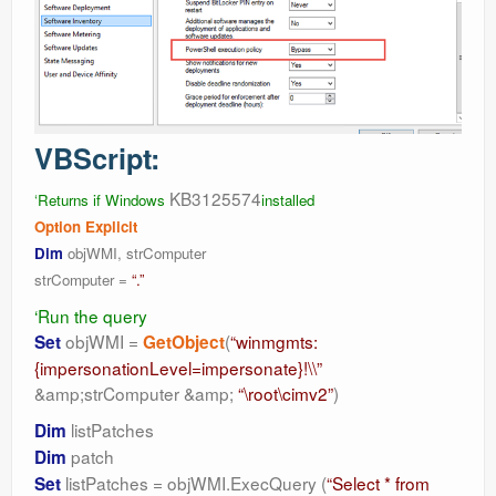
VBScript:
KB3125574
‘Returns if Windows
installed
Option Explicit
Dim
objWMI, strComputer
strComputer =
“.”
‘Run the query
objWMI =
(
“winmgmts:
Set
GetObject
{impersonationLevel=impersonate}!\\”
&amp;strComputer &amp;
“\root\cimv2”
)
listPatches
Dim
patch
Dim
listPatches = objWMI.ExecQuery (
“Select * from
Set