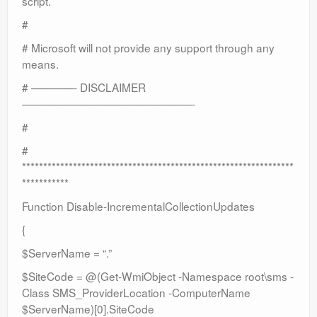
script.
#
# Microsoft will not provide any support through any
means.
# ————- DISCLAIMER
————————————————-
#
#
****************************************************************
***********
Function Disable-IncrementalCollectionUpdates
{
$ServerName = “.”
$SiteCode = @(Get-WmiObject -Namespace root\sms -
Class SMS_ProviderLocation -ComputerName
$ServerName)[0].SiteCode