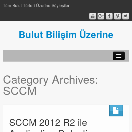
Tüm Bulut Türleri Üzerine Söyleşiler
Bulut Bilişim Üzerine
SCCM
Category Archives:
SCCM
SCCM
Genel
Genel
Video-Webcast-Seminer
SCCM 2012 R2 ile
Video-Webcast-Seminer