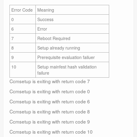
Error Code
Meaning
0
Success
6
Error
7
Reboot Required
8
Setup already running
9
Prerequisite evaluation failuer
10
Setup mainfest hash validation
failure
Ccmsetup is exiting with return code 7
Ccmsetup is exiting with return code 0
Ccmsetup is exiting with return code 6
Ccmsetup is exiting with return code 8
Ccmsetup is exiting with return code 9
Ccmsetup is exiting with return code 10