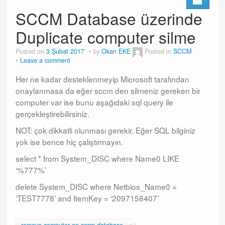
SCCM Database üzerinde
Duplicate computer silme
Posted on
3 Şubat 2017
by
Okan EKE
Posted in
SCCM
Leave a comment
Her ne kadar desteklenmeyip Microsoft tarafından
onaylanmasa da eğer sccm den silmeniz gereken bir
computer var ise bunu aşağıdaki sql query ile
gerçekleştirebilirsiniz.
NOT: çok dikkatli olunması gerekir. Eğer SQL bilginiz
yok ise bence hiç çalıştırmayın.
select * from System_DISC where Name0 LIKE
‘%777%’
delete System_DISC where Netbios_Name0 =
‘TEST7778’ and ItemKey = ‘2097158407’