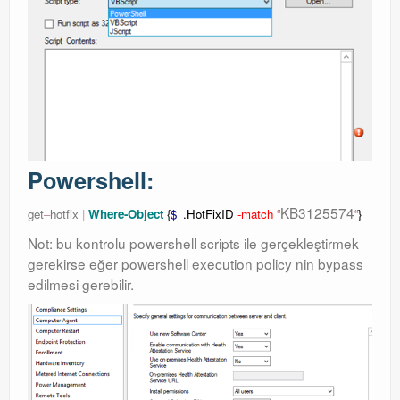
Powershell:
KB3125574
get
–
hotfix
|
Where-Object
{
$_
.HotFixID
-match
“
“
}
Not: bu kontrolu powershell scripts ile gerçekleştirmek
gerekirse eğer powershell execution policy nin bypass
edilmesi gerebilir.