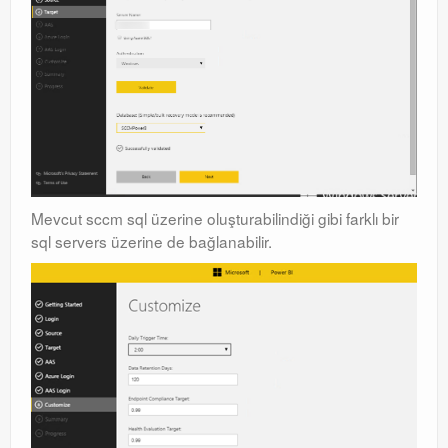
Mevcut sccm sql üzerine oluşturabilindiği gibi farklı bir
sql servers üzerine de bağlanabilir.