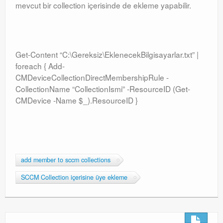
mevcut bir collection içerisinde de ekleme yapabilir.
Get-Content “C:\Gereksiz\EklenecekBilgisayarlar.txt” |
foreach { Add-
CMDeviceCollectionDirectMembershipRule -
CollectionName “CollectionIsmi” -ResourceID (Get-
CMDevice -Name $_).ResourceID }
add member to sccm collections
SCCM Collection içerisine üye ekleme