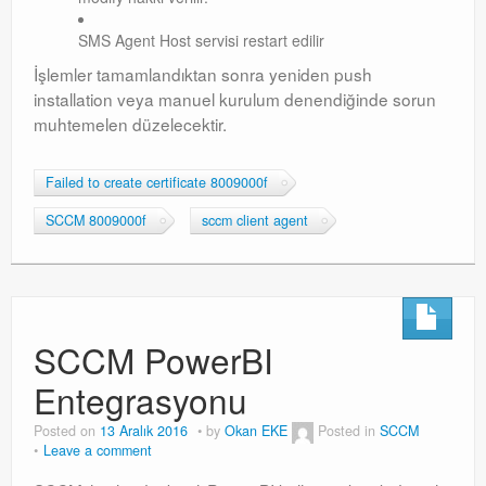
SMS Agent Host servisi restart edilir
İşlemler tamamlandıktan sonra yeniden push
installation veya manuel kurulum denendiğinde sorun
muhtemelen düzelecektir.
Failed to create certificate 8009000f
SCCM 8009000f
sccm client agent
SCCM PowerBI
Entegrasyonu
Posted on
13 Aralık 2016
by
Okan EKE
Posted in
SCCM
Leave a comment