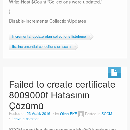
Write-Host $Count “Collections were updated.”
}
Disable-IncrementalCollectionUpdates
Incremental update olan collections listeleme
list incremential collections on sccm
Failed to create certificate
8009000f Hatasının
Çözümü
Posted on
23 Aralık 2016
by
Okan EKE
Posted in
SCCM
Leave a comment
SCCM agent kurulumu yaparken bir türlü kurulamıyor