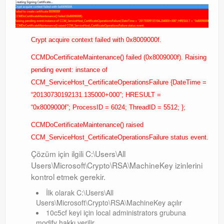
Crypt acquire context failed with 0x8009000f.
CCMDoCertificateMaintenance() failed (0x8009000f). Raising
pending event: instance of
CCM_ServiceHost_CertificateOperationsFailure {DateTime =
“20130730192131.135000+000”; HRESULT =
“0x8009000f”; ProcessID = 6024; ThreadID = 5512; };
CCMDoCertificateMaintenance() raised
CCM_ServiceHost_CertificateOperationsFailure status event.
Çözüm için ilgili C:\Users\All
Users\Microsoft\Crypto\RSA\MachineKey izinlerini
kontrol etmek gerekir.
İlk olarak C:\Users\All
Users\Microsoft\Crypto\RSA\MachineKey açılır
10c5cf keyi için local administrators grubuna
modify hakkı verilir.