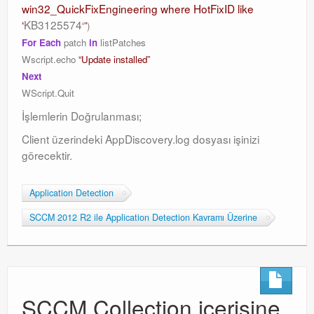
win32_QuickFixEngineering where HotFixID like
‘
KB3125574
‘”
)
For Each
patch
in
listPatches
Wscript.echo
“Update installed”
Next
WScript.Quit
İşlemlerin Doğrulanması;
Client üzerindeki AppDiscovery.log dosyası işinizi
görecektir.
Application Detection
SCCM 2012 R2 ile Application Detection Kavramı Üzerine
SCCM Collection içerisine