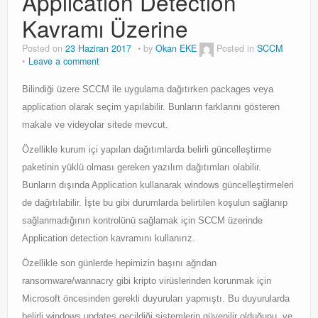
Application Detection
Windows Server Family
Kavramı Üzerine
Windows Server Family
Posted on
23 Haziran 2017
by
Okan EKE
Posted in
SCCM
Leave a comment
SCOM
Bilindiği üzere SCCM ile uygulama dağıtırken packages veya
SCOM
application olarak seçim yapılabilir. Bunların farklarını gösteren
makale ve videyolar sitede mevcut.
Orchestrator
Özellikle kurum içi yapılan dağıtımlarda belirli güncelleştirme
Orchestrator
paketinin yüklü olması gereken yazılım dağıtımları olabilir.
Watchguard
Bunların dışında Application kullanarak windows güncelleştirmeleri
de dağıtılabilir. İşte bu gibi durumlarda belirtilen koşulun sağlanıp
Watchguard
sağlanmadığının kontrolünü sağlamak için SCCM üzerinde
Application detection kavramını kullanırız.
PHP & MySQL
Özellikle son günlerde hepimizin başını ağrıdan
PHP & MySQL
ransomware/wannacry gibi kripto virüslerinden korunmak için
Exchange
Microsoft öncesinden gerekli duyuruları yapmıştı. Bu duyurularda
belirli windows updates geçildiği sistemlerin güvenilir olduğunu, ve