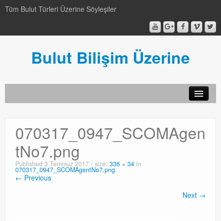
Tüm Bulut Türleri Üzerine Söyleşiler
Bulut Bilişim Üzerine
SCCM
070317_0947_SCOMAgen
SCCM
tNo7.png
Genel
Published
3 Temmuz 2017
- size:
336 × 34
in
070317_0947_SCOMAgentNo7.png
Genel
← Previous
Video-Webcast-Seminer
Next →
Video-Webcast-Seminer