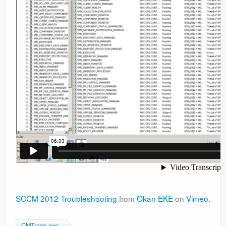
Windows Server Family
Windows Server Family
SCOM
SCOM
Orchestrator
Orchestrator
Watchguard
Watchguard
PHP & MySQL
PHP & MySQL
SCCM 2012 Troubleshooting
from
Okan EKE
on
Vimeo
.
Exchange
CMTrace.exe