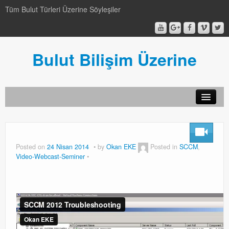
Tüm Bulut Türleri Üzerine Söyleşiler
Bulut Bilişim Üzerine
SCCM
SCCM
Posted on
24 Nisan 2014
by
Okan EKE
Posted in
SCCM
,
Video-Webcast-Seminer
Genel
Genel
Video-Webcast-Seminer
Video-Webcast-Seminer