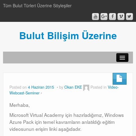
Tüm Bulut Türleri Üzerine Söyleşiler
Bulut Bilişim Üzerine
SCCM
SCCM
Posted on
4 Haziran 2015
by
Okan EKE
Posted in
Video-
Webcast-Seminer
Genel
Merhaba,
Genel
Microsoft Virtual Academy için hazırladığımız, Windows
Video-Webcast-Seminer
Azure Pack için temel kavramların anlatıldığı eğitim
videosunun erişim linki aşağıdadır.
Video-Webcast-Seminer