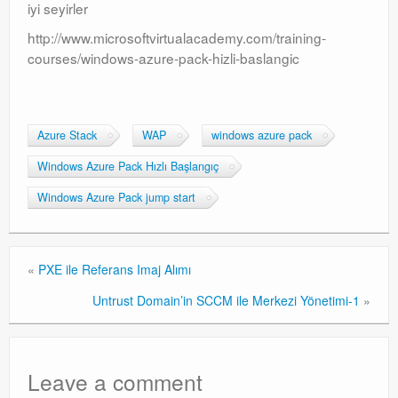
iyi seyirler
Windows Server Family
http://www.microsoftvirtualacademy.com/training-
Windows Server Family
courses/windows-azure-pack-hizli-baslangic
SCOM
SCOM
Azure Stack
WAP
windows azure pack
Orchestrator
Windows Azure Pack Hızlı Başlangıç
Orchestrator
Windows Azure Pack jump start
Watchguard
Watchguard
«
PXE ile Referans Imaj Alımı
Untrust Domain’in SCCM ile Merkezi Yönetimi-1
»
PHP & MySQL
PHP & MySQL
Exchange
Leave a comment