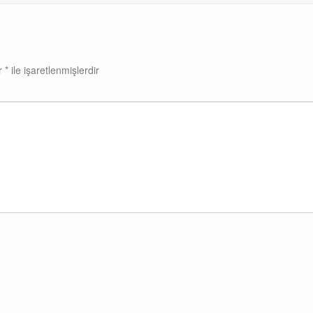
ar
*
ile işaretlenmişlerdir