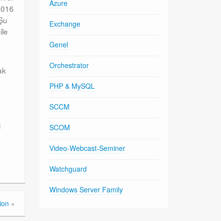
Azure
2016
 Şu
Exchange
ile
Genel
Orchestrator
ak
PHP & MySQL
SCCM
i
SCOM
Video-Webcast-Seminer
Watchguard
Windows Server Family
ion
»