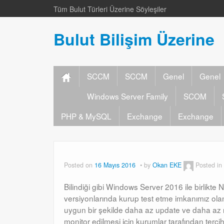
Tüm Bulut Türleri Üzerine Söyleşiler
Bulut Bilişim Üzerine
SCCM
SCCM
Genel
Genel
Windows Server Family
SCOM
PHP & MySQL
Exchange
Exchange
Posted on
16 Mayıs 2016
by
Okan EKE
Posted in
Bilindiği gibi Windows Server 2016 ile birlik
versiyonlarında kurup test etme imkanımız olan
uygun bir şekilde daha az update ve daha az r
monitor edilmesi için kurumlar tarafından te