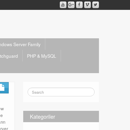
ndows Server Family
tchguard
PHP & MySQL
ew
ne
Kategoriler
rın
rver