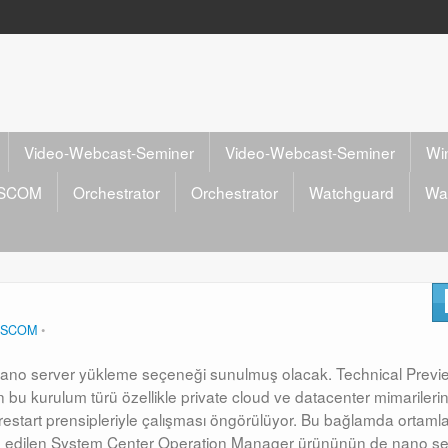
Video-Webcast-Seminer
Video-Webcast-Seminer
Wi
SCOM
Orchestrator
Orchestrator
Watchguard
Wa
SCOM
te Nano server yükleme seçeneği sunulmuş olacak. Technical Previ
 bu kurulum türü özellikle private cloud ve datacenter mimarileri
estart prensipleriyle çalışması öngörülüyor. Bu bağlamda ortamla
rcih edilen System Center Operation Manager ürününün de nano se