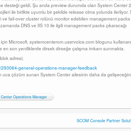
etme desteği geldi. Şu anda preview durumda olan System Center 
jileri ile birlikte uyumlu bir şekilde release olma yolunda ilerliyor.
i ve fail-over cluster rolünü monitor edebilen management packs 
bir zamanda DNS ve IIS 10 ile ilgili management packs çıkaracağı
 için Microsoft, systemcenterom.uservoice.com blogunu kullanar
le en son yeniliklerde dirsek dirseğe çalışma imkanı sunmakta.
blok adresi;
s/293064-general-operations-manager-feedback
çtan uca çözüm sunan System Center ailesinin daha da gelişeceğin
 Center Operations Manager
SCOM Console Partner Solut