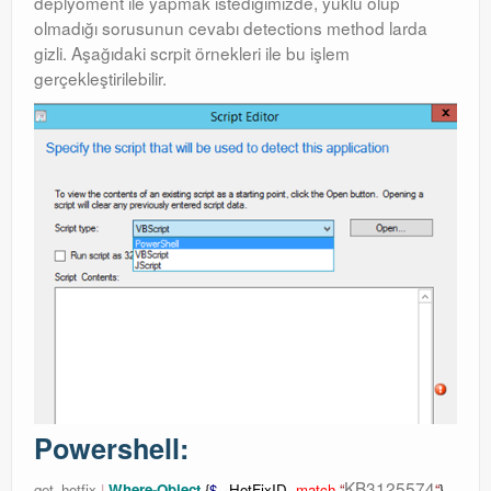
deplyoment ile yapmak istediğimizde, yüklü olup
olmadığı sorusunun cevabı detections method larda
gizli. Aşağıdaki scrpit örnekleri ile bu işlem
gerçekleştirilebilir.
Powershell:
KB3125574
get
–
hotfix
|
Where-Object
{
$_
.HotFixID
-match
“
“
}