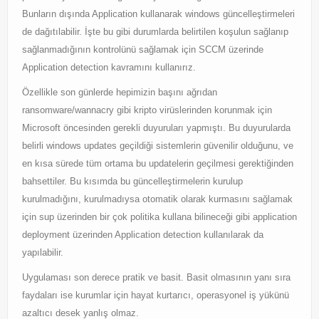
Windows Server Family
Bunların dışında Application kullanarak windows güncelleştirmeleri
de dağıtılabilir. İşte bu gibi durumlarda belirtilen koşulun sağlanıp
Windows Server Family
sağlanmadığının kontrolünü sağlamak için SCCM üzerinde
Application detection kavramını kullanırız.
SCOM
Özellikle son günlerde hepimizin başını ağrıdan
SCOM
ransomware/wannacry gibi kripto virüslerinden korunmak için
Orchestrator
Microsoft öncesinden gerekli duyuruları yapmıştı. Bu duyurularda
belirli windows updates geçildiği sistemlerin güvenilir olduğunu, ve
Orchestrator
en kısa sürede tüm ortama bu updatelerin geçilmesi gerektiğinden
bahsettiler. Bu kısımda bu güncelleştirmelerin kurulup
Watchguard
kurulmadığını, kurulmadıysa otomatik olarak kurmasını sağlamak
Watchguard
için sup üzerinden bir çok politika kullana bilineceği gibi application
deployment üzerinden Application detection kullanılarak da
PHP & MySQL
yapılabilir.
PHP & MySQL
Uygulaması son derece pratik ve basit. Basit olmasının yanı sıra
faydaları ise kurumlar için hayat kurtarıcı, operasyonel iş yükünü
Exchange
azaltıcı desek yanlış olmaz.