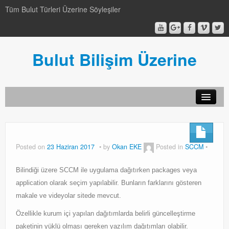
Tüm Bulut Türleri Üzerine Söyleşiler
Bulut Bilişim Üzerine
SCCM
SCCM
Posted on
23 Haziran 2017
by
Okan EKE
Posted in
SCCM
Genel
Bilindiği üzere SCCM ile uygulama dağıtırken packages veya
Genel
application olarak seçim yapılabilir. Bunların farklarını gösteren
makale ve videyolar sitede mevcut.
Video-Webcast-Seminer
Özellikle kurum içi yapılan dağıtımlarda belirli güncelleştirme
Video-Webcast-Seminer
paketinin yüklü olması gereken yazılım dağıtımları olabilir.