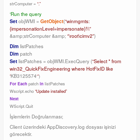
strComputer =
“.”
‘Run the query
objWMI =
(
“winmgmts:
Set
GetObject
{impersonationLevel=impersonate}!\\”
&amp;strComputer &amp;
“\root\cimv2”
)
listPatches
Dim
patch
Dim
listPatches = objWMI.ExecQuery (
“Select * from
Set
win32_QuickFixEngineering where HotFixID like
‘
KB3125574
‘”
)
For Each
patch
in
listPatches
Wscript.echo
“Update installed”
Next
WScript.Quit
İşlemlerin Doğrulanması;
Client üzerindeki AppDiscovery.log dosyası işinizi
görecektir.