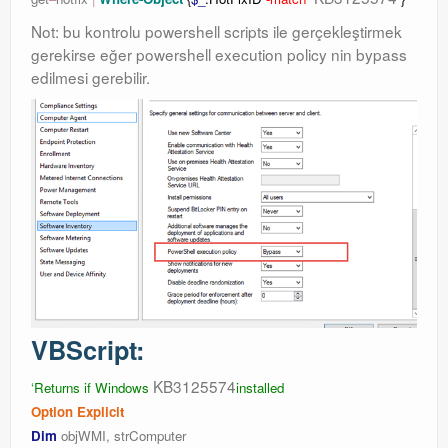
Not: bu kontrolu powershell scripts ile gerçekleştirmek
gerekirse eğer powershell execution policy nin bypass
edilmesi gerebilir.
VBScript:
KB3125574
‘Returns if Windows
installed
Option Explicit
Dim
objWMI, strComputer