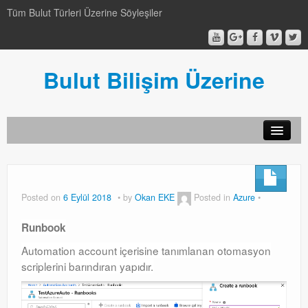
Tüm Bulut Türleri Üzerine Söyleşiler
Bulut Bilişim Üzerine
SCCM
SCCM
Posted on
6 Eylül 2018
by
Okan EKE
Posted in
Azure
Genel
Runbook
Genel
Automation account içerisine tanımlanan otomasyon
scriplerini barındıran yapıdır.
Video-Webcast-Seminer
Video-Webcast-Seminer