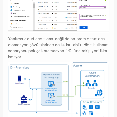
Windows Server Family
Windows Server Family
SCOM
SCOM
Yanlızca cloud ortamlarını değil de on-prem ortamların
otomasyon çözümlerinde de kullanılabilir. Hibrit kullanım
Orchestrator
senaryosu pek çok otomasyon ürününe rakip yenilikler
içeriyor
Orchestrator
Watchguard
Watchguard
PHP & MySQL
PHP & MySQL
Exchange