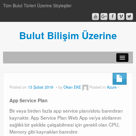
Tüm Bulut Türleri Üzerine Söyleşiler
Bulut Bilişim Üzerine
SCCM
SCCM
Posted on
13 Şubat 2019
by
Okan EKE
Posted in
Azure
Genel
App Service Plan
Genel
Bir veya birden fazla app service planı/slotu barındıran
kaynaktır. App Service Plan Web App ve/ya slotlarının
Video-Webcast-Seminer
sağlıklı bir şekilde çalışabilmesi için gerekli olan CPU,
Video-Webcast-Seminer
Memory gibi kaynakları barındırır.