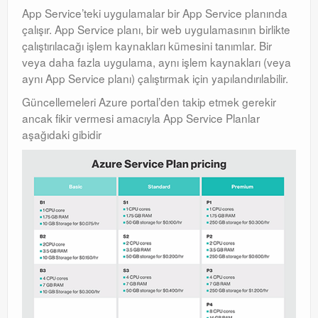
App Service’teki uygulamalar bir App Service planında
Windows Server Family
çalışır. App Service planı, bir web uygulamasının birlikte
Windows Server Family
çalıştırılacağı işlem kaynakları kümesini tanımlar. Bir
veya daha fazla uygulama, aynı işlem kaynakları (veya
SCOM
aynı App Service planı) çalıştırmak için yapılandırılabilir.
SCOM
Güncellemeleri Azure portal’den takip etmek gerekir
ancak fikir vermesi amacıyla App Service Planlar
Orchestrator
aşağıdaki gibidir
Orchestrator
Watchguard
Watchguard
PHP & MySQL
PHP & MySQL
Exchange