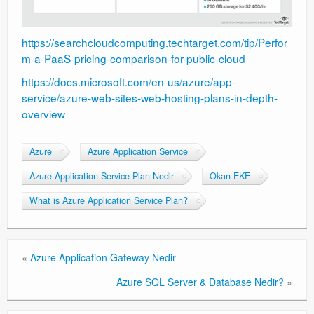
Exchange
https://searchcloudcomputing.techtarget.com/tip/Perfor
m-a-PaaS-pricing-comparison-for-public-cloud
https://docs.microsoft.com/en-us/azure/app-
service/azure-web-sites-web-hosting-plans-in-depth-
overview
Azure
Azure Application Service
Azure Application Service Plan Nedir
Okan EKE
What is Azure Application Service Plan?
«
Azure Application Gateway Nedir
Azure SQL Server & Database Nedir?
»