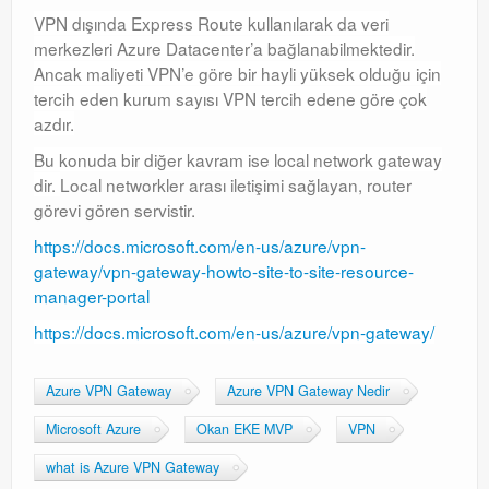
Exchange
VPN dışında Express Route kullanılarak da veri
merkezleri Azure Datacenter’a bağlanabilmektedir.
Ancak maliyeti VPN’e göre bir hayli yüksek olduğu için
tercih eden kurum sayısı VPN tercih edene göre çok
azdır.
Bu konuda bir diğer kavram ise local network gateway
dir.
Local networkler arası iletişimi sağlayan, router
görevi gören servistir.
https://docs.microsoft.com/en-us/azure/vpn-
gateway/vpn-gateway-howto-site-to-site-resource-
manager-portal
https://docs.microsoft.com/en-us/azure/vpn-gateway/
Azure VPN Gateway
Azure VPN Gateway Nedir
Microsoft Azure
Okan EKE MVP
VPN
what is Azure VPN Gateway