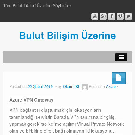
Tüm Bulut Türleri Üzerine Söyleşiler
Bulut Bilişim Üzerine
SCCM
SCCM
Posted on
22 Şubat 2019
by
Okan EKE
Posted in
Azure
Genel
Azure VPN Gateway
Genel
VPN bağlantısı oluşturmak için lokasyonların
tanımlandığı servistir. Burada VPN tanımına bir giriş
Video-Webcast-Seminer
yapmak gerekirse kelime açılımı Virtual Private Network
Video-Webcast-Seminer
olan ve birbirine direk bağlı olmayan iki lokasyonu,