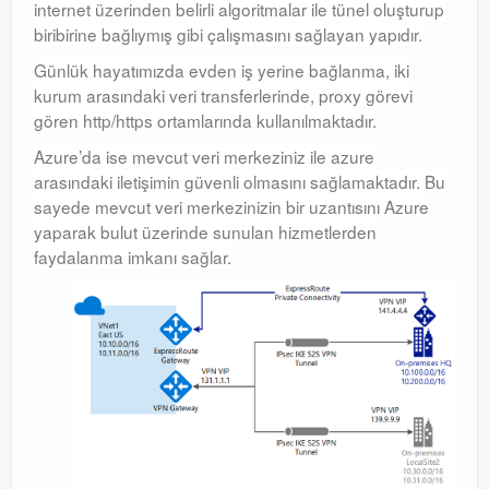
internet üzerinden belirli algoritmalar ile tünel oluşturup
Windows Server Family
biribirine bağlıymış gibi çalışmasını sağlayan yapıdır.
Windows Server Family
Günlük hayatımızda evden iş yerine bağlanma, iki
kurum arasındaki veri transferlerinde, proxy görevi
SCOM
gören http/https ortamlarında kullanılmaktadır.
SCOM
Azure’da ise mevcut veri merkeziniz ile azure
arasındaki iletişimin güvenli olmasını sağlamaktadır. Bu
Orchestrator
sayede mevcut veri merkezinizin bir uzantısını Azure
yaparak bulut üzerinde sunulan hizmetlerden
Orchestrator
faydalanma imkanı sağlar.
Watchguard
Watchguard
PHP & MySQL
PHP & MySQL
Exchange