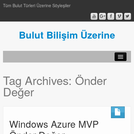
Tüm Bulut Türleri Üzerine Söyleşiler
Bulut Bilişim Üzerine
SCCM
Tag Archives:
Önder
SCCM
Değer
Genel
Genel
Video-Webcast-Seminer
Windows Azure MVP
Video-Webcast-Seminer