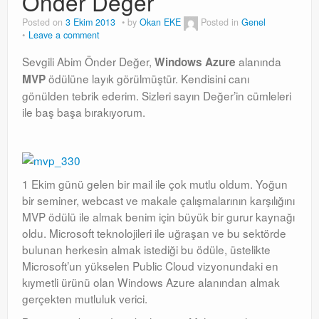
Önder Değer
Windows Server Family
Posted on
3 Ekim 2013
by
Okan EKE
Posted in
Genel
Leave a comment
Windows Server Family
Sevgili Abim Önder Değer,
alanında
Windows Azure
SCOM
ödülüne layık görülmüştür. Kendisini canı
MVP
gönülden tebrik ederim. Sizleri sayın Değer’in cümleleri
SCOM
ile baş başa bırakıyorum.
Orchestrator
Orchestrator
1 Ekim günü gelen bir mail ile çok mutlu oldum. Yoğun
Watchguard
bir seminer, webcast ve makale çalışmalarının karşılığını
Watchguard
MVP ödülü ile almak benim için büyük bir gurur kaynağı
oldu. Microsoft teknolojileri ile uğraşan ve bu sektörde
PHP & MySQL
bulunan herkesin almak istediği bu ödüle, üstelikte
Microsoft’un yükselen Public Cloud vizyonundaki en
PHP & MySQL
kıymetli ürünü olan Windows Azure alanından almak
gerçekten mutluluk verici.
Exchange