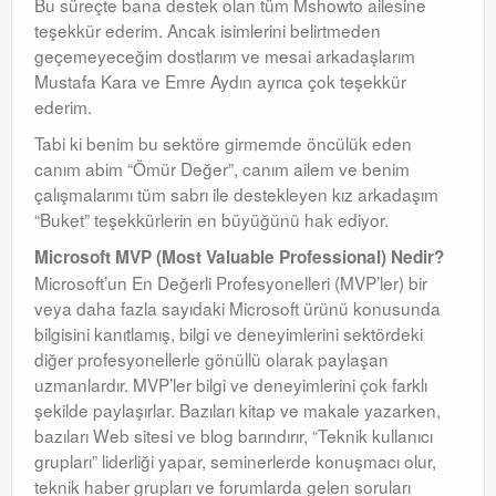
Bu süreçte bana destek olan tüm Mshowto ailesine
Exchange
teşekkür ederim. Ancak isimlerini belirtmeden
geçemeyeceğim dostlarım ve mesai arkadaşlarım
Mustafa Kara ve Emre Aydın ayrıca çok teşekkür
ederim.
Tabi ki benim bu sektöre girmemde öncülük eden
canım abim “Ömür Değer”, canım ailem ve benim
çalışmalarımı tüm sabrı ile destekleyen kız arkadaşım
“Buket” teşekkürlerin en büyüğünü hak ediyor.
Microsoft MVP (Most Valuable Professional) Nedir?
Microsoft’un En Değerli Profesyonelleri (MVP’ler) bir
veya daha fazla sayıdaki Microsoft ürünü konusunda
bilgisini kanıtlamış, bilgi ve deneyimlerini sektördeki
diğer profesyonellerle gönüllü olarak paylaşan
uzmanlardır. MVP’ler bilgi ve deneyimlerini çok farklı
şekilde paylaşırlar. Bazıları kitap ve makale yazarken,
bazıları Web sitesi ve blog barındırır, “Teknik kullanıcı
grupları” liderliği yapar, seminerlerde konuşmacı olur,
teknik haber grupları ve forumlarda gelen soruları