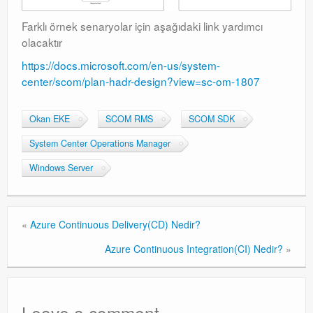
Farklı örnek senaryolar için aşağıdaki link yardımcı
olacaktır
https://docs.microsoft.com/en-us/system-
center/scom/plan-hadr-design?view=sc-om-1807
Okan EKE
SCOM RMS
SCOM SDK
System Center Operations Manager
Windows Server
«
Azure Continuous Delivery(CD) Nedir?
Azure Continuous Integration(CI) Nedir?
»
Leave a comment