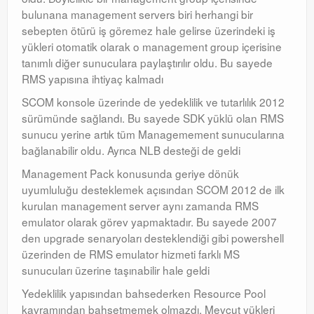
bulunana management servers biri herhangi bir
Windows Server Family
sebepten ötürü iş göremez hale gelirse üzerindeki iş
Windows Server Family
yükleri otomatik olarak o management group içerisine
tanımlı diğer sunuculara paylaştırılır oldu. Bu sayede
SCOM
RMS yapısına ihtiyaç kalmadı
SCOM
SCOM konsole üzerinde de yedeklilik ve tutarlılık 2012
sürümünde sağlandı. Bu sayede SDK yüklü olan RMS
Orchestrator
sunucu yerine artık tüm Managemement sunucularına
bağlanabilir oldu. Ayrıca NLB desteği de geldi
Orchestrator
Management Pack konusunda geriye dönük
Watchguard
uyumluluğu desteklemek açısından SCOM 2012 de ilk
kurulan management server aynı zamanda RMS
Watchguard
emulator olarak görev yapmaktadır. Bu sayede 2007
den upgrade senaryoları desteklendiği gibi powershell
PHP & MySQL
üzerinden de RMS emulator hizmeti farklı MS
PHP & MySQL
sunucuları üzerine taşınabilir hale geldi
Yedeklilik yapısından bahsederken Resource Pool
Exchange
kavramından bahsetmemek olmazdı. Mevcut yükleri