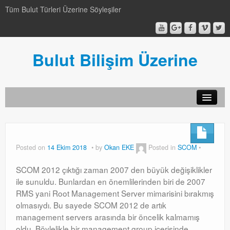
Tüm Bulut Türleri Üzerine Söyleşiler
Bulut Bilişim Üzerine
SCCM
SCCM
Posted on
14 Ekim 2018
by
Okan EKE
Posted in
SCOM
Genel
SCOM 2012 çıktığı zaman 2007 den büyük değişiklikler
Genel
ile sunuldu. Bunlardan en önemlilerinden biri de 2007
RMS yani Root Management Server mimarisini bırakmış
Video-Webcast-Seminer
olmasıydı. Bu sayede SCOM 2012 de artık
management servers arasında bir öncelik kalmamış
Video-Webcast-Seminer
oldu. Böylelikle bir management group içerisinde