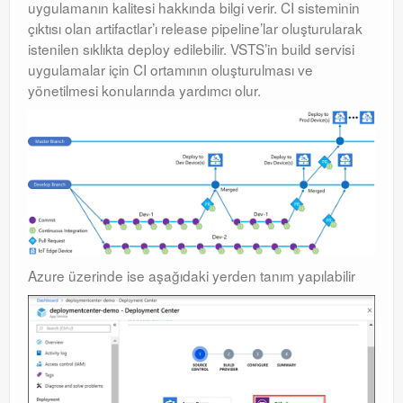
uygulamanın kalitesi hakkında bilgi verir. CI sisteminin
Windows Server Family
çıktısı olan artifactlar’ı release pipeline’lar oluşturularak
istenilen sıklıkta deploy edilebilir. VSTS’in build servisi
Windows Server Family
uygulamalar için CI ortamının oluşturulması ve
yönetilmesi konularında yardımcı olur.
SCOM
SCOM
Orchestrator
Orchestrator
Watchguard
Watchguard
Azure üzerinde ise aşağıdaki yerden tanım yapılabilir
PHP & MySQL
PHP & MySQL
Exchange