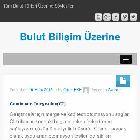
Tüm Bulut Türleri Üzerine Söyleşiler
Bulut Bilişim Üzerine
SCCM
SCCM
Posted on
18 Ekim 2018
by
Okan EKE
Posted in
Azure
Genel
Continuous Integration(CI)
Genel
Geliştiriceler için merge ve kod testi otomasyonu sağlar.
CI kullanımı koddaki bugların erken farkedilmesi
Video-Webcast-Seminer
sağlayarak çözümü maliyetini düşürür. CI’ın bir parçası
Video-Webcast-Seminer
olarak uygulanan otomasyon testleri geliştirilen